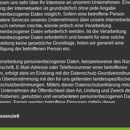
ein Termin der Fussballschule von Bern Hobsch in Gräfenthal
reuen uns sehr über Ihr Interesse an unserem Unternehmen. Ein
 Der ehemalige Fußballprofi und Nationalspieler betreut Dic
ng der Internetseiten ist grundsätzlich ohne jede Angabe
nenbezogener Daten möglich. Sofern eine betroffene Person
len Trainingstagen auf dem Platz und hilft Dir bei deiner En
dere Services unseres Unternehmens über unsere Internetseite
uch nehmen möchte, könnte jedoch eine Verarbeitung
nenbezogener Daten erforderlich werden. Ist die Verarbeitung
ÜBER „BERND HOBSCH FUSSBALL
MEHR
LESEN
nenbezogener Daten erforderlich und besteht für eine solche
beitung keine gesetzliche Grundlage, holen wir generell eine
lligung der betroffenen Person ein.
erarbeitung personenbezogener Daten, beispielsweise des Na
nschrift, E-Mail-Adresse oder Telefonnummer einer betroffenen
n, erfolgt stets im Einklang mit der Datenschutz-Grundverordnu
24 in Gräfenthal – 23.
n Übereinstimmung mit den für uns geltenden landesspezifisch
schutzbestimmungen. Mittels dieser Datenschutzerklärung mö
 Unternehmen die Öffentlichkeit über Art, Umfang und Zweck de
Sportplatz
rhobenen, genutzten und verarbeiteten personenbezogenen Da
mieren. Ferner werden betroffene Personen mittels dieser
schutzerklärung über die ihnen zustehenden Rechte aufgeklärt
Veröffentlicht
dmin
Flohmarkt
13. Mai 2024
Kommentare sind deak
ssenziell
aben als für die Verarbeitung Verantwortlicher zahlreiche techn
am
rganisatorische Maßnahmen umgesetzt, um einen möglichst