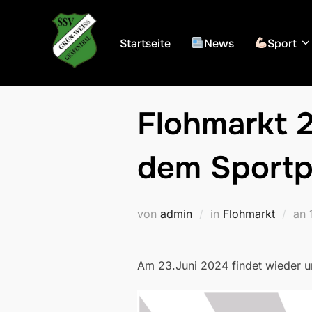
Zum
Inhalt
Startseite
News
Sport
springen
Flohmarkt 2
dem Sportp
von
admin
in
Flohmarkt
an
Am 23.Juni 2024 findet wieder un