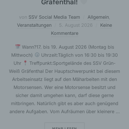
Gräfenthal!
von
SSV Social Media Team
Allgemein
,
Veröffentlicht
Veranstaltungen
5. August 2026
Keine
am
Kommentare
Wann?17. bis 19. August 2026 (Montag bis
Mittwoch)
Uhrzeit:Täglich von 16:30 bis 19:30
Uhr
Treffpunkt:Sportgelände des SSV Grün-
Weiß Gräfenthal Der Hauptschwerpunkt bei diesem
Arbeitseinsatz liegt auf den Mäharbeiten mit den
Motorsensen. Wer eine Motorsense besitzt und
sicher damit umgehen kann, darf diese gerne
mitbringen. Natürlich gibt es aber auch genügend
andere Aufgaben. Vom Aufräumen über kleinere …
ÜBER „
GEMEINSAM ANPACKEN F
MEHR
LESEN