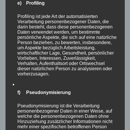
e) Profiling
gelungenen Abend voller Sport, Spaß und guter
Stimmung. Zahlreiche Mannschaften lieferten
Profiling ist jede Art der automatisierten
Verarbeitung personenbezogener Daten, die
sich faire, spannende und teilweise sehr enge
darin besteht, dass diese personenbezogenen
Spiele. Die Atmosphäre in der Halle war durchweg
Daten verwendet werden, um bestimmte
persönliche Aspekte, die sich auf eine natürliche
positiv, die Zuschauer sorgten für gute Stimmung
Person beziehen, zu bewerten, insbesondere,
…
um Aspekte bezüglich Arbeitsleistung,
wirtschaftlicher Lage, Gesundheit, persönlicher
Vorlieben, Interessen, Zuverlässigkeit,
Verhalten, Aufenthaltsort oder Ortswechsel
ÜBER „ERFOLGREICHES MITTER
MEHR
LESEN
dieser natürlichen Person zu analysieren oder
vorherzusagen.
f) Pseudonymisierung
Pseudonymisierung ist die Verarbeitung
Heute ist es soweit – unser erster
personenbezogener Daten in einer Weise, auf
welche die personenbezogenen Daten ohne
Stammtisch!
Hinzuziehung zusätzlicher Informationen nicht
mehr einer spezifischen betroffenen Person