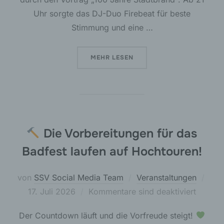
Uhr sorgte das DJ-Duo Firebeat für beste
Stimmung und eine …
ÜBER „RÜCKBLICK BADFEST 202
MEHR
LESEN
Die Vorbereitungen für das
Badfest laufen auf Hochtouren!
Verö
von
SSV Social Media Team
Veranstaltungen
am
17. Juli 2026
Kommentare sind deaktiviert
Der Countdown läuft und die Vorfreude steigt!