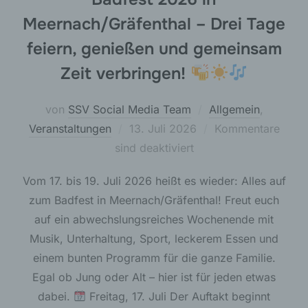
Meernach/Gräfenthal – Drei Tage
feiern, genießen und gemeinsam
Zeit verbringen!
von
SSV Social Media Team
Allgemein
,
Veröffentlicht
Veranstaltungen
13. Juli 2026
Kommentare
am
sind deaktiviert
Vom 17. bis 19. Juli 2026 heißt es wieder: Alles auf
zum Badfest in Meernach/Gräfenthal! Freut euch
auf ein abwechslungsreiches Wochenende mit
Musik, Unterhaltung, Sport, leckerem Essen und
einem bunten Programm für die ganze Familie.
Egal ob Jung oder Alt – hier ist für jeden etwas
dabei.
Freitag, 17. Juli Der Auftakt beginnt