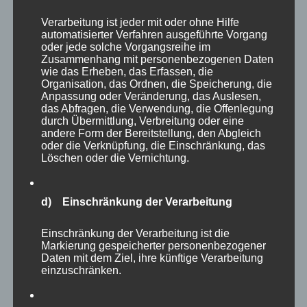
ÜBER „SPORT, NACHWUCHS UND
MEHR
LESEN
Verarbeitung ist jeder mit oder ohne Hilfe
automatisierter Verfahren ausgeführte Vorgang
oder jede solche Vorgangsreihe im
Zusammenhang mit personenbezogenen Daten
wie das Erheben, das Erfassen, die
Organisation, das Ordnen, die Speicherung, die
Anpassung oder Veränderung, das Auslesen,
das Abfragen, die Verwendung, die Offenlegung
Erfolgreiches Mitternachts-
durch Übermittlung, Verbreitung oder eine
andere Form der Bereitstellung, den Abgleich
Volleyballturnier
oder die Verknüpfung, die Einschränkung, das
Löschen oder die Vernichtung.
von
SSV Social Media Team
Allgemein
,
Veröffentlicht
Veranstaltungen
14. März 2026
Kommentare
d) Einschränkung der Verarbeitung
am
sind deaktiviert
Einschränkung der Verarbeitung ist die
Dass beim SSV Grün-Weiß Gräfenthal nicht nur der
Markierung gespeicherter personenbezogener
Daten mit dem Ziel, ihre künftige Verarbeitung
Fußball im Mittelpunkt steht, wurde beim
einzuschränken.
diesjährigen Mitternachts-Volleyballturnier einmal
mehr deutlich – und das mit einem rundum