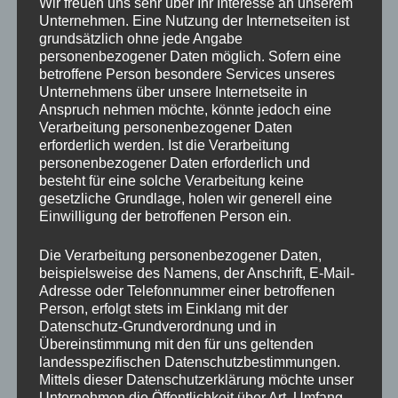
Wir freuen uns sehr über Ihr Interesse an unserem
Osterwanderung beim SSV –
Unternehmen. Eine Nutzung der Internetseiten ist
Gemeinschaft in Bewegung
grundsätzlich ohne jede Angabe
personenbezogener Daten möglich. Sofern eine
betroffene Person besondere Services unseres
Unternehmens über unsere Internetseite in
Anspruch nehmen möchte, könnte jedoch eine
Verö
von
SSV Social Media Team
Veranstaltungen
Verarbeitung personenbezogener Daten
am
4. April 2026
Kommentare sind deaktiviert
erforderlich werden. Ist die Verarbeitung
personenbezogener Daten erforderlich und
besteht für eine solche Verarbeitung keine
Unsere Route im Überblick
Gräfenthal Markt
gesetzliche Grundlage, holen wir generell eine
Kaltes Brünnle
Thüringer Warte
Einwilligung der betroffenen Person ein.
Fröbeleck (Lagerfeuer & Verpflegung)
Die Verarbeitung personenbezogener Daten,
Lichtenhain (Zwischenstopp & Stärkung)
beispielsweise des Namens, der Anschrift, E-Mail-
Gasthaus Obere Juchhe (Abschluss) Unsere
Adresse oder Telefonnummer einer betroffenen
Person, erfolgt stets im Einklang mit der
diesjährige SSV Osterwanderung startete am Markt
Datenschutz-Grundverordnung und in
in Gräfenthal und führte uns über eine
Übereinstimmung mit den für uns geltenden
abwechslungsreiche Strecke durch unsere
landesspezifischen Datenschutzbestimmungen.
Mittels dieser Datenschutzerklärung möchte unser
wunderschöne Umgebung. Von dort ging …
Unternehmen die Öffentlichkeit über Art, Umfang