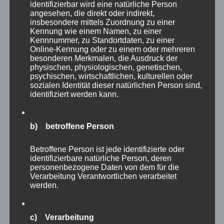
identifizierbar wird eine natürliche Person
angesehen, die direkt oder indirekt,
insbesondere mittels Zuordnung zu einer
von
SSV Social Media Team
Fussball
,
Kennung wie einem Namen, zu einer
Veröffentlicht
Veranstaltungen
16. März 2026
Kommentare
Kennnummer, zu Standortdaten, zu einer
Online-Kennung oder zu einem oder mehreren
am
sind deaktiviert
besonderen Merkmalen, die Ausdruck der
physischen, physiologischen, genetischen,
Beim diesjährigen Tag der Sponsoren auf unserer
psychischen, wirtschaftlichen, kulturellen oder
sozialen Identität dieser natürlichen Person sind,
Anlage am Rittersbach durften wir zahlreiche
identifiziert werden kann.
Unterstützer, Zuschauer und Vereinsfreunde
begrüßen. Der Tag bot eine schöne Gelegenheit,
b) betroffene Person
Danke zu sagen, Einblicke in unsere Vereinsarbeit
zu geben und gemeinsam einen sportlichen
Betroffene Person ist jede identifizierte oder
identifizierbare natürliche Person, deren
Vormittag auf dem Sportplatz zu verbringen.
personenbezogene Daten von dem für die
Neben vielen guten Gesprächen und dem
Verarbeitung Verantwortlichen verarbeitet
werden.
Austausch mit unseren Sponsoren stand natürlich
auch das …
c) Verarbeitung