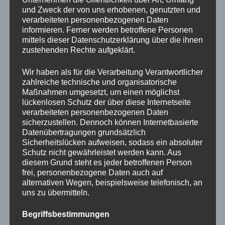
und Zweck der von uns erhobenen, genutzten und
verarbeiteten personenbezogenen Daten
ÜBER „OSTERWANDERUNG BEIM 
MEHR
LESEN
informieren. Ferner werden betroffene Personen
mittels dieser Datenschutzerklärung über die ihnen
zustehenden Rechte aufgeklärt.
Wir haben als für die Verarbeitung Verantwortlicher
zahlreiche technische und organisatorische
Maßnahmen umgesetzt, um einen möglichst
DFB-Mobil zu Gast beim SSV
lückenlosen Schutz der über diese Internetseite
verarbeiteten personenbezogenen Daten
sicherzustellen. Dennoch können Internetbasierte
von
SSV Social Media Team
Allgemein
,
Fussball
,
Datenübertragungen grundsätzlich
Veröffentlicht
Veranstaltungen
19. März 2026
Kommentare
Sicherheitslücken aufweisen, sodass ein absoluter
Schutz nicht gewährleistet werden kann. Aus
am
sind deaktiviert
diesem Grund steht es jeder betroffenen Person
frei, personenbezogene Daten auch auf
Wir freuen uns sehr, dass das DFB-Mobil gleich
alternativen Wegen, beispielsweise telefonisch, an
zweimal bei uns in Gräfenthal Station macht!
uns zu übermitteln.
01.04.2026
16:30 – 18:00 Uhr
Training mit
Begriffsbestimmungen
unseren D-Junioren
16.04.2026
16:30 –