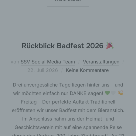
Rückblick Badfest 2026
Verö
von
SSV Social Media Team
Veranstaltungen
am
22. Juli 2026
Keine Kommentare
Drei unvergessliche Tage liegen hinter uns – und
wir möchten einfach nur DANKE sagen!
Freitag – Der perfekte Auftakt Traditionell
eröffneten wir unser Badfest mit dem Bieranstich.
Im Anschluss nahm uns der Heimat- und
Geschichtsverein mit auf eine spannende Reise
durch den Vortrag „100 Jahre Stadtbrand“. Ab 21