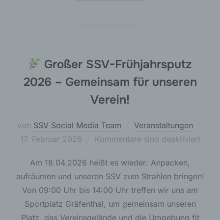
98743 Gräfenthal
Deutschland
Cookies / SessionStorage / LocalStorage
Großer SSV-Frühjahrsputz
Die Internetseiten verwenden teilweise so
genannte Cookies, LocalStorage und
2026 – Gemeinsam für unseren
SessionStorage. Dies dient dazu, unser Angebot
nutzerfreundlicher, effektiver und sicherer zu
Verein!
machen. Local Storage und SessionStorage ist
eine Technologie, mit welcher ihr Browser Daten
auf Ihrem Computer oder mobilen Gerät
Verö
von
SSV Social Media Team
Veranstaltungen
abspeichert. Cookies sind Textdateien, welche
am
17. Februar 2026
Kommentare sind deaktiviert
über einen Internetbrowser auf einem
Computersystem abgelegt und gespeichert
werden. Sie können die Verwendung von Cookies,
Am 18.04.2026 heißt es wieder: Anpacken,
LocalStorage und SessionStorage durch
entsprechende Einstellung in Ihrem Browser
aufräumen und unseren SSV zum Strahlen bringen!
verhindern.
Von 09:00 Uhr bis 14:00 Uhr treffen wir uns am
Sportplatz Gräfenthal, um gemeinsam unseren
Zahlreiche Internetseiten und Server verwenden
Cookies. Viele Cookies enthalten eine sogenannte
Platz, das Vereinsgelände und die Umgebung fit