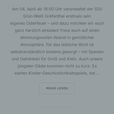
Benutzer unserer Internetseite wiederzuerkennen.
Zweck dieser Wiedererkennung ist es, den
Am 04. April ab 18:00 Uhr veranstaltet der SSV
Nutzern die Verwendung unserer Internetseite zu
Grün-Weiß Gräfenthal erstmals sein
erleichtern. Der Benutzer einer Internetseite, die
eigenes Osterfeuer – und dazu möchten wir euch
Cookies verwendet, muss beispielsweise nicht bei
jedem Besuch der Internetseite erneut seine
ganz herzlich einladen! Freut euch auf einen
Zugangsdaten eingeben, weil dies von der
stimmungsvollen Abend in gemütlicher
Internetseite und dem auf dem Computersystem
des Benutzers abgelegten Cookie übernommen
Atmosphäre. Für das leibliche Wohl ist
wird. Ein weiteres Beispiel ist das Cookie eines
selbstverständlich bestens gesorgt – mit Speisen
Warenkorbes im Online-Shop. Der Online-Shop
und Getränken für Groß und Klein. Auch unsere
merkt sich die Artikel, die ein Kunde in den
virtuellen Warenkorb gelegt hat, über ein Cookie.
jüngsten Gäste kommen nicht zu kurz: Es
warten Kinder-Geschicklichkeitsspiele, bei …
Die betroffene Person kann die Setzung von
Cookies durch unsere Internetseite jederzeit
mittels einer entsprechenden Einstellung des
ÜBER „
1. SSV OSTERFEUER – WI
MEHR
LESEN
genutzten Internetbrowsers verhindern und damit
der Setzung von Cookies dauerhaft
widersprechen. Ferner können bereits gesetzte
Cookies jederzeit über einen Internetbrowser oder
andere Softwareprogramme gelöscht werden. Dies