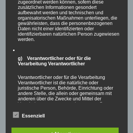
zugeordnet werden können, sofern diese
Verö
von
SSV Social Media Team
Veranstaltungen
zusätzlichen Informationen gesondert
am
5. März 2026
Kommentare sind deaktiviert
aufbewahrt werden und technischen und
organisatorischen Maßnahmen unterliegen, die
gewährleisten, dass die personenbezogenen
Heute Abend findet zum ersten Mal unser neuer
Daten nicht einer identifizierten oder
identifizierbaren natürlichen Person zugewiesen
Stammtisch statt. Eine schöne Gelegenheit,
werden.
gemeinsam zusammenzukommen, sich
auszutauschen und den Abend in lockerer und
g) Verantwortlicher oder für die
gemütlicher Runde zu verbringen. Egal ob man
Verarbeitung Verantwortlicher
sich schon lange kennt oder einfach mal
vorbeischauen möchte – der Stammtisch soll ein
Verantwortlicher oder für die Verarbeitung
Verantwortlicher ist die natürliche oder
Treffpunkt für gute Gespräche, neue Begegnungen
juristische Person, Behörde, Einrichtung oder
und ein entspanntes Miteinander sein. …
andere Stelle, die allein oder gemeinsam mit
anderen über die Zwecke und Mittel der
Verarbeitung von personenbezogenen Daten
entscheidet. Sind die Zwecke und Mittel dieser
ÜBER „HEUTE IST ES SOWEIT – 
MEHR
LESEN
Verarbeitung durch das Unionsrecht oder das
Essenziell
Recht der Mitgliedstaaten vorgegeben, so kann
der Verantwortliche beziehungsweise können
die bestimmten Kriterien seiner Benennung