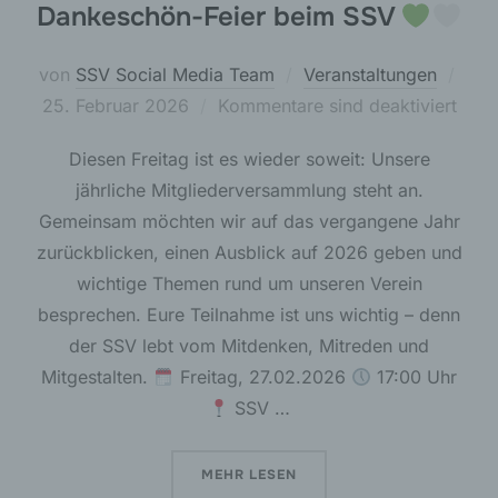
Handlung, mit der die betroffene Person zu
Dankeschön-Feier beim SSV
verstehen gibt, dass sie mit der Verarbeitung der
sie betreffenden personenbezogenen Daten
einverstanden ist.
Verö
von
SSV Social Media Team
Veranstaltungen
am
25. Februar 2026
Kommentare sind deaktiviert
Diesen Freitag ist es wieder soweit: Unsere
Name und Anschrift des für die Verarbeitung
Verantwortlichen
jährliche Mitgliederversammlung steht an.
Gemeinsam möchten wir auf das vergangene Jahr
Verantwortlicher im Sinne der Datenschutz-
zurückblicken, einen Ausblick auf 2026 geben und
Grundverordnung, sonstiger in den Mitgliedstaaten
der Europäischen Union geltenden
wichtige Themen rund um unseren Verein
Datenschutzgesetze und anderer Bestimmungen
mit datenschutzrechtlichem Charakter ist die:
besprechen. Eure Teilnahme ist uns wichtig – denn
der SSV lebt vom Mitdenken, Mitreden und
SSV Grün-Weiß Gräfenthal
Mitgestalten.
Freitag, 27.02.2026
17:00 Uhr
SSV …
Matthias Schulz und Andy Henniger
Karl-Liebknecht-Str. 3
ÜBER „MITGLIEDERVERSAMMLUN
MEHR
LESEN