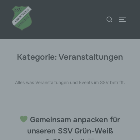
Zum
Inhalt
Suchen
SEITEN
springen
nach:
Kategorie:
Veranstaltungen
Alles was Veranstaltungen und Events im SSV betrifft.
Gemeinsam anpacken für
unseren SSV Grün-Weiß