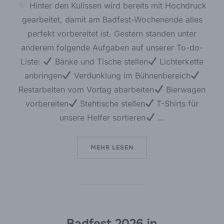
Hinter den Kulissen wird bereits mit Hochdruck
gearbeitet, damit am Badfest-Wochenende alles
perfekt vorbereitet ist. Gestern standen unter
anderem folgende Aufgaben auf unserer To-do-
Liste:
Bänke und Tische stellen
Lichterkette
anbringen
Verdunklung im Bühnenbereich
Restarbeiten vom Vortag abarbeiten
Bierwagen
vorbereiten
Stehtische stellen
T-Shirts für
unsere Helfer sortieren
…
ÜBER „
DIE VORBEREITUNGEN F
MEHR
LESEN
Badfest 2026 in