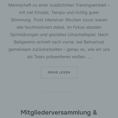
erhalten, gelten jedoch nicht als Empfänger.
Mannschaft zu einer zusätzlichen Trainingseinheit –
mit viel Einsatz, Tempo und richtig guter
Stimmung. Trotz intensiver Wochen zuvor waren
j) Dritter
alle hochmotiviert dabei. Im Fokus standen
Dritter ist eine natürliche oder juristische Person,
Sprintübungen und gezieltes Umschaltspiel. Nach
Behörde, Einrichtung oder andere Stelle außer
Ballgewinn schnell nach vorne, bei Ballverlust
der betroffenen Person, dem Verantwortlichen,
dem Auftragsverarbeiter und den Personen, die
gemeinsam zurückarbeiten – genau so, wie wir uns
unter der unmittelbaren Verantwortung des
als Team präsentieren wollen. …
Verantwortlichen oder des Auftragsverarbeiters
befugt sind, die personenbezogenen Daten zu
verarbeiten.
ÜBER „EINSATZ IM TRAINING – 
MEHR
LESEN
k) Einwilligung
Einwilligung ist jede von der betroffenen Person
freiwillig für den bestimmten Fall in informierter
Weise und unmissverständlich abgegebene
Willensbekundung in Form einer Erklärung oder
Mitgliederversammlung &
einer sonstigen eindeutigen bestätigenden