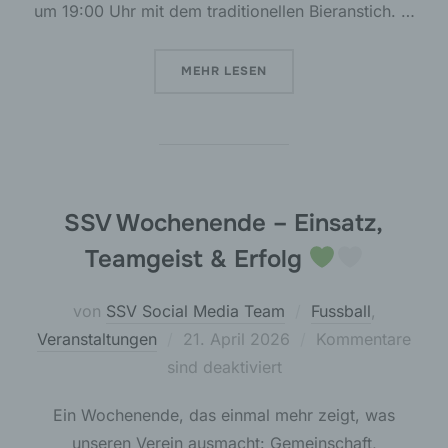
um 19:00 Uhr mit dem traditionellen Bieranstich. …
ÜBER „BADFEST 2026 IN MEERNA
MEHR
LESEN
SSV Wochenende – Einsatz,
Teamgeist & Erfolg
von
SSV Social Media Team
Fussball
,
Veröffentlicht
Veranstaltungen
21. April 2026
Kommentare
am
sind deaktiviert
Ein Wochenende, das einmal mehr zeigt, was
unseren Verein ausmacht: Gemeinschaft,