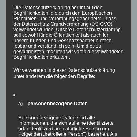
18:00 Uhr
Training mit unseren E- und F-
Die Datenschutzerklärung beruht auf den
Begrifflichkeiten, die durch den Europäischen
Junioren Das DFB-Mobil ist ein Projekt des
Richtlinien- und Verordnungsgeber beim Erlass
Deutschen Fußball-Bundes, das deutschlandweit
der Datenschutz-Grundverordnung (DS-GVO)
verwendet wurden. Unsere Datenschutzerklärung
unterwegs ist, um Vereine direkt vor Ort zu
soll sowohl für die Öffentlichkeit als auch für
unterstützen. Im Mittelpunkt stehen die Förderung
unsere Kunden und Geschäftspartner einfach
lesbar und verständlich sein. Um dies zu
des …
gewährleisten, möchten wir vorab die verwendeten
Begrifflichkeiten erläutern.
ÜBER „DFB-MOBIL ZU GAST BEI
MEHR
LESEN
Wir verwenden in dieser Datenschutzerklärung
unter anderem die folgenden Begriffe:
a) personenbezogene Daten
Sport, Nachwuchs und
Personenbezogene Daten sind alle
Gemeinschaft – gelungener Tag
Informationen, die sich auf eine identifizierte
oder identifizierbare natürliche Person (im
beim SSV
Folgenden „betroffene Person") beziehen. Als