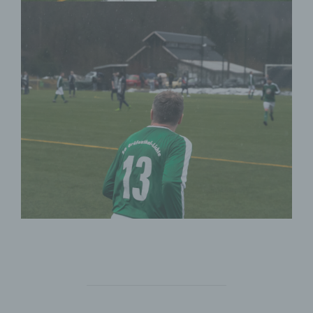
a) personenbezogene Daten
Personenbezogene Daten sind alle
Informationen, die sich auf eine identifizierte
oder identifizierbare natürliche Person (im
Folgenden „betroffene Person") beziehen. Als
identifizierbar wird eine natürliche Person
angesehen, die direkt oder indirekt,
insbesondere mittels Zuordnung zu einer
Kennung wie einem Namen, zu einer
Kennnummer, zu Standortdaten, zu einer
Online-Kennung oder zu einem oder mehreren
besonderen Merkmalen, die Ausdruck der
physischen, physiologischen, genetischen,
psychischen, wirtschaftlichen, kulturellen oder
sozialen Identität dieser natürlichen Person sind,
identifiziert werden kann.
b) betroffene Person