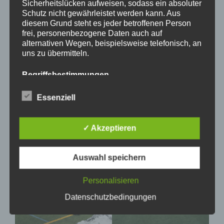
Sicherheitslücken aufweisen, sodass ein absoluter
unseren treuen Unterstützern, die trotz des Regens
Schutz nicht gewährleistet werden kann. Aus
diesem Grund steht es jeder betroffenen Person
vor Ort waren.
frei, personenbezogene Daten auch auf
alternativen Wegen, beispielsweise telefonisch, an
Weiter so, Grün-Weiß Blau!
uns zu übermitteln.
Begriffsbestimmungen
Die Datenschutzerklärung beruht auf den
Essenziell
Begrifflichkeiten, die durch den Europäischen
Richtlinien- und Verordnungsgeber beim Erlass
der Datenschutz-Grundverordnung (DS-GVO)
✓ Akzeptieren
verwendet wurden. Unsere Datenschutzerklärung
soll sowohl für die Öffentlichkeit als auch für
unsere Kunden und Geschäftspartner einfach
Auswahl speichern
lesbar und verständlich sein. Um dies zu
gewährleisten, möchten wir vorab die verwendeten
Begrifflichkeiten erläutern.
Personalisieren
Datenschutzbedingungen
Wir verwenden in dieser Datenschutzerklärung
unter anderem die folgenden Begriffe: