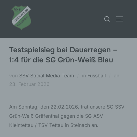
Zum
Inhalt
Suchen
SEITEN
springen
nach:
Testspielsieg bei Dauerregen –
1:4 für die SG Grün-Weiß Blau
Veröffen
von
SSV Social Media Team
in
Fussball
an
am
23. Februar 2026
Am Sonntag, den 22.02.2026, trat unsere SG SSV
Grün-Weiß Gräfenthal gegen die SG ASV
Kleintettau / TSV Tettau in Steinach an.