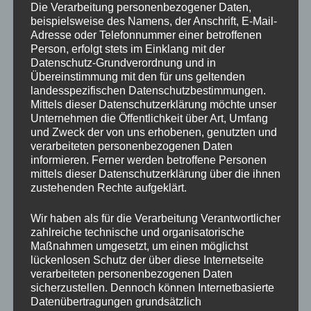
Die Verarbeitung personenbezogener Daten,
beispielsweise des Namens, der Anschrift, E-Mail-
Adresse oder Telefonnummer einer betroffenen
Person, erfolgt stets im Einklang mit der
Datenschutz-Grundverordnung und in
Übereinstimmung mit den für uns geltenden
Mit zwei weiteren Treffern machten wir den Sack
landesspezifischen Datenschutzbestimmungen.
schließlich zu und gewannen am Ende souverän
Mittels dieser Datenschutzerklärung möchte unser
Unternehmen die Öffentlichkeit über Art, Umfang
mit 1:4. Eine starke Mannschaftsleistung auf
und Zweck der von uns erhobenen, genutzten und
fremdem Platz – besonders unter diesen
verarbeiteten personenbezogenen Daten
informieren. Ferner werden betroffene Personen
Bedingungen.
mittels dieser Datenschutzerklärung über die ihnen
zustehenden Rechte aufgeklärt.
Wir haben als für die Verarbeitung Verantwortlicher
zahlreiche technische und organisatorische
Maßnahmen umgesetzt, um einen möglichst
lückenlosen Schutz der über diese Internetseite
verarbeiteten personenbezogenen Daten
Großen Respekt an die Jungs für Einsatz,
sicherzustellen. Dennoch können Internetbasierte
Datenübertragungen grundsätzlich
Mentalität und Teamgeist. Ein Dank gilt auch