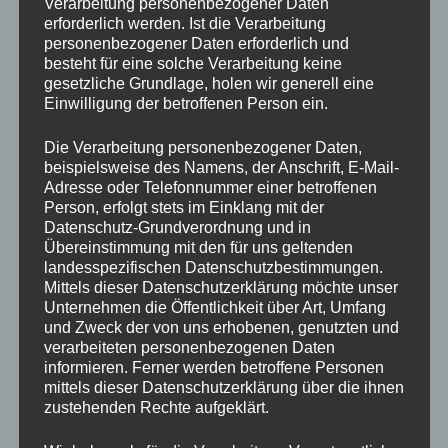
Verarbeitung personenbezogener Daten
erforderlich werden. Ist die Verarbeitung
Gastgeber nutzten diese Chance und gingen
personenbezogener Daten erforderlich und
mit
1:0
in Führung.
besteht für eine solche Verarbeitung keine
gesetzliche Grundlage, holen wir generell eine
Einwilligung der betroffenen Person ein.
Die Verarbeitung personenbezogener Daten,
beispielsweise des Namens, der Anschrift, E-Mail-
Adresse oder Telefonnummer einer betroffenen
Person, erfolgt stets im Einklang mit der
Datenschutz-Grundverordnung und in
Übereinstimmung mit den für uns geltenden
landesspezifischen Datenschutzbestimmungen.
Mittels dieser Datenschutzerklärung möchte unser
Am Ende eine unglückliche Niederlage für unsere
Unternehmen die Öffentlichkeit über Art, Umfang
und Zweck der von uns erhobenen, genutzten und
D-Junioren in einem Spiel, in dem deutlich mehr
verarbeiteten personenbezogenen Daten
drin gewesen wäre. Einsatz und Einstellung der
informieren. Ferner werden betroffene Personen
mittels dieser Datenschutzerklärung über die ihnen
Mannschaft haben jedoch absolut gestimmt.
zustehenden Rechte aufgeklärt.
Weiter geht es bereits
nächsten Sonntag zu Hause