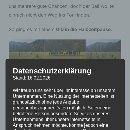
uns mehrere gute Chancen, doch der Ball wollte
einfach nicht den Weg ins Tor finden.
So ging es mit einem
0:0 in die Halbzeitpause
.
Datenschutzerklärung
Auch nach dem Seitenwechsel entwickelte sich ein
Stand: 16.02.2026
offenes Spiel mit Möglichkeiten auf beiden Seiten.
Beide Teams kämpften um jeden Ball und suchten
Wir freuen uns sehr über Ihr Interesse an unserem
Unternehmen. Eine Nutzung der Internetseiten ist
den entscheidenden Treffer.
grundsätzlich ohne jede Angabe
personenbezogener Daten möglich. Sofern eine
Kurz vor Schluss kam es dann zu einer
betroffene Person besondere Services unseres
Unternehmens über unsere Internetseite in
entscheidenden Szene: Nach einer Ecke entschied
Anspruch nehmen möchte, könnte jedoch eine
der Schiedsrichter auf Elfmeter für Kaulsdorf. Die