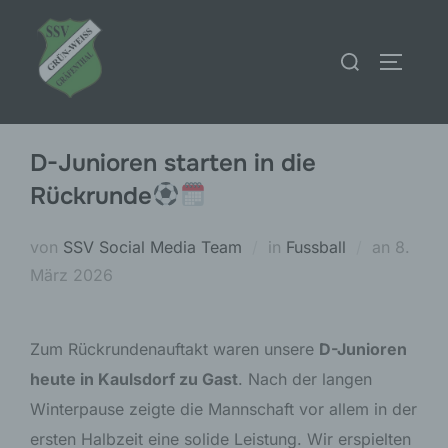
Zum
Inhalt
Suchen
SEITEN
springen
nach:
D-Junioren starten in die
Rückrunde
Veröffe
von
SSV Social Media Team
in
Fussball
an
8.
am
März 2026
Zum Rückrundenauftakt waren unsere
D-Junioren
heute in Kaulsdorf zu Gast
. Nach der langen
Winterpause zeigte die Mannschaft vor allem in der
ersten Halbzeit eine solide Leistung. Wir erspielten