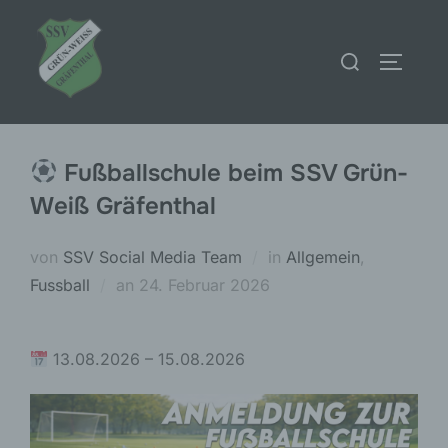
Zum
Inhalt
Suchen
SEITEN
springen
nach:
Fußballschule beim SSV Grün-
Weiß Gräfenthal
von
SSV Social Media Team
in
Allgemein
,
Veröffentlicht
Fussball
an
24. Februar 2026
am
13.08.2026 – 15.08.2026