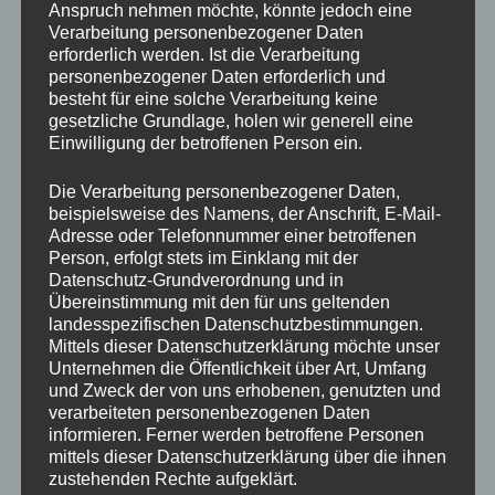
Eine Sport-Trinkflasche
Anspruch nehmen möchte, könnte jedoch eine
Verarbeitung personenbezogener Daten
erforderlich werden. Ist die Verarbeitung
Essen und Getränke vor Ort
personenbezogener Daten erforderlich und
besteht für eine solche Verarbeitung keine
gesetzliche Grundlage, holen wir generell eine
Trainingszeiten:
Einwilligung der betroffenen Person ein.
Die Verarbeitung personenbezogener Daten,
Tag: 09:15 – 15:00 Uhr
beispielsweise des Namens, der Anschrift, E-Mail-
Tag: 09:45 – 15:00 Uhr
Adresse oder Telefonnummer einer betroffenen
Person, erfolgt stets im Einklang mit der
Tag: 09:45 – 15:00 Uhr
Datenschutz-Grundverordnung und in
Übereinstimmung mit den für uns geltenden
Die Fußballschule richtet sich an alle
landesspezifischen Datenschutzbestimmungen.
Mittels dieser Datenschutzerklärung möchte unser
fußballbegeisterten Kinder und Jugendlichen, die
Unternehmen die Öffentlichkeit über Art, Umfang
ihre Fähigkeiten verbessern und gemeinsam mit
und Zweck der von uns erhobenen, genutzten und
verarbeiteten personenbezogenen Daten
anderen eine tolle Zeit verbringen möchten.
informieren. Ferner werden betroffene Personen
mittels dieser Datenschutzerklärung über die ihnen
Jetzt anmelden und Platz sichern:
zustehenden Rechte aufgeklärt.