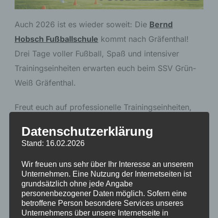
Auch 2026 ist es wieder soweit: Die
Bernd
Hobsch Fußballschule
kommt nach Gräfenthal!
Drei Tage voller Fußball, Spaß und intensiver
Trainingseinheiten erwarten euch beim SSV Grün-
Weiß Gräfenthal.
Freut euch auf professionelle Trainingseinheiten,
spannende Übungen und jede Menge Action auf
Datenschutzerklärung
dem Platz.
Stand: 16.02.2026
Wir freuen uns sehr über Ihr Interesse an unserem
Im Preis inbegriffen:
Unternehmen. Eine Nutzung der Internetseiten ist
grundsätzlich ohne jede Angabe
personenbezogener Daten möglich. Sofern eine
Ein hochwertiger Fußball
betroffene Person besondere Services unseres
Unternehmens über unsere Internetseite in