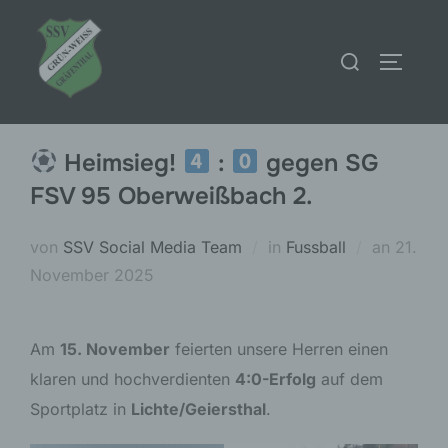
Zum
Inhalt
Suchen
SEITEN
springen
nach:
Heimsieg!
:
gegen SG
FSV 95 Oberweißbach 2.
Veröffe
von
SSV Social Media Team
in
Fussball
an
21.
am
November 2025
Am
15. November
feierten unsere Herren einen
klaren und hochverdienten
4:0-Erfolg
auf dem
Sportplatz in
Lichte/Geiersthal
.