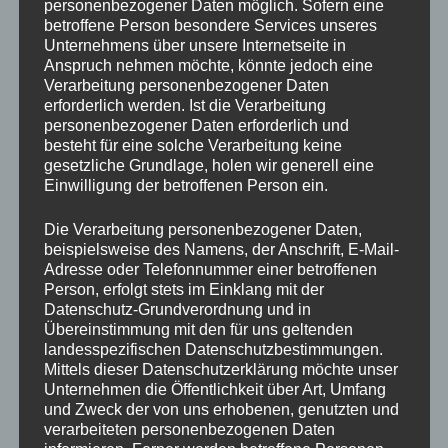
personenbezogener Daten möglich. Sofern eine
betroffene Person besondere Services unseres
Unternehmens über unsere Internetseite in
Anspruch nehmen möchte, könnte jedoch eine
Verarbeitung personenbezogener Daten
erforderlich werden. Ist die Verarbeitung
personenbezogener Daten erforderlich und
besteht für eine solche Verarbeitung keine
gesetzliche Grundlage, holen wir generell eine
Einwilligung der betroffenen Person ein.
Die Verarbeitung personenbezogener Daten,
beispielsweise des Namens, der Anschrift, E-Mail-
Adresse oder Telefonnummer einer betroffenen
Person, erfolgt stets im Einklang mit der
Datenschutz-Grundverordnung und in
Übereinstimmung mit den für uns geltenden
landesspezifischen Datenschutzbestimmungen.
Von Beginn an setzte das Team den Gegner unter
Mittels dieser Datenschutzerklärung möchte unser
Unternehmen die Öffentlichkeit über Art, Umfang
Druck und erspielte sich früh die Kontrolle über das
und Zweck der von uns erhobenen, genutzten und
Match. Zwei Eigentore der Gäste brachten uns
verarbeiteten personenbezogenen Daten