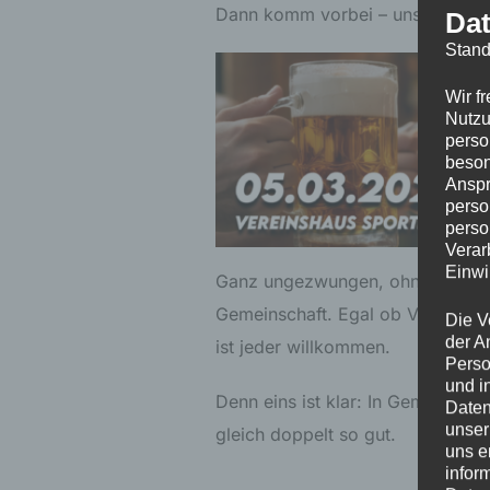
Dann komm vorbei – unser erster
Dat
Stand
Wir f
Nutzu
perso
beson
Anspr
perso
perso
Verar
Einwi
Ganz ungezwungen, ohne Program
Gemeinschaft. Egal ob Vereinsmitg
Die V
der A
ist jeder willkommen.
Perso
und i
Denn eins ist klar: In Gemeinsch
Daten
unser
gleich doppelt so gut.
uns e
infor