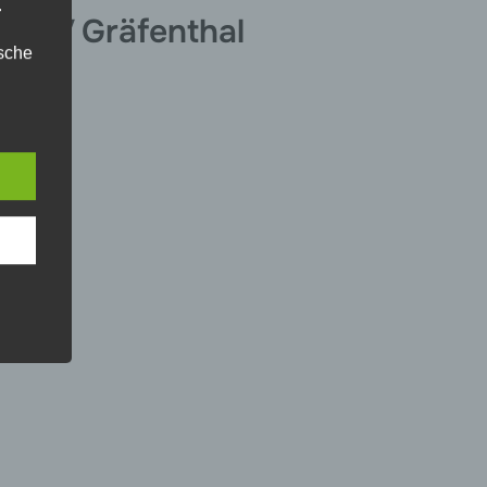
.
 SSV Gräfenthal
ische
n
ann.
ise
 den
e
nsere
 Um