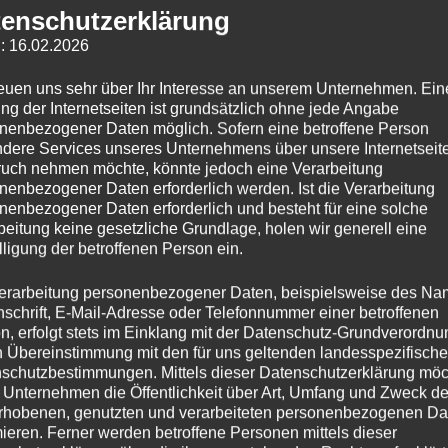
 Stammtisch!
enschutzerklärung
: 16.02.2026
reuen uns sehr über Ihr Interesse an unserem Unternehmen. Ein
ng der Internetseiten ist grundsätzlich ohne jede Angabe
nenbezogener Daten möglich. Sofern eine betroffene Person
dere Services unseres Unternehmens über unsere Internetseite
uch nehmen möchte, könnte jedoch eine Verarbeitung
nenbezogener Daten erforderlich werden. Ist die Verarbeitung
nenbezogener Daten erforderlich und besteht für eine solche
beitung keine gesetzliche Grundlage, holen wir generell eine
lligung der betroffenen Person ein.
m, ohne Verpflichtungen – einfach nette Gespräche, gute
lied, Fan, Elternteil oder einfach jemand, der Lust auf ein
erarbeitung personenbezogener Daten, beispielsweise des Na
nschrift, E-Mail-Adresse oder Telefonnummer einer betroffenen
n, erfolgt stets im Einklang mit der Datenschutz-Grundverordnu
n Übereinstimmung mit den für uns geltenden landesspezifisch
aft lacht es sich mehr, diskutiert es sich besser und das F
schutzbestimmungen. Mittels dieser Datenschutzerklärung mö
 Unternehmen die Öffentlichkeit über Art, Umfang und Zweck de
rhobenen, genutzten und verarbeiteten personenbezogenen Da
mieren. Ferner werden betroffene Personen mittels dieser