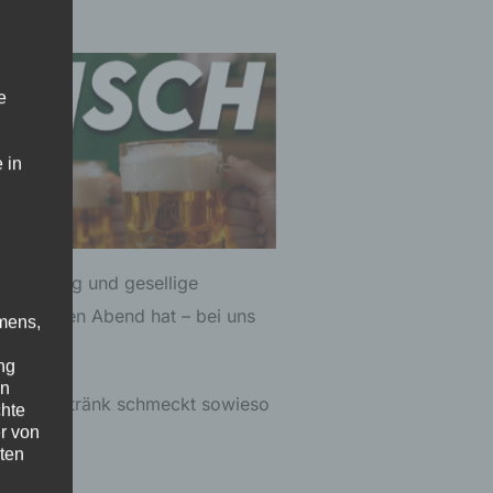
e
 in
 Stimmung und gesellige
en lockeren Abend hat – bei uns
mens,
ng
en
eierabendgetränk schmeckt sowieso
chte
r von
ten