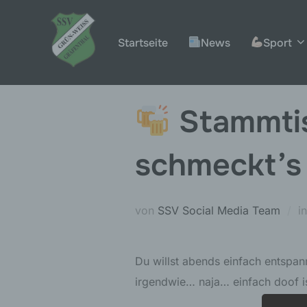
Zum
Inhalt
Startseite
News
Sport
springen
Stammti
schmeckt’s
von
SSV Social Media Team
i
Du willst abends einfach entspann
irgendwie… naja… einfach doof i