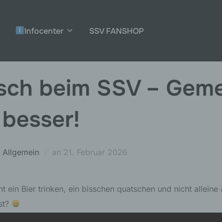
Infocenter
SSV FANSHOP
sch beim SSV – Gem
 besser!
Veröffentlicht
n
Allgemein
an
21. Februar 2026
am
t ein Bier trinken, ein bisschen quatschen und nicht alleine
st?